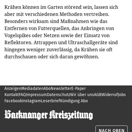
Krähen können im Garten störend sein, lassen sich
aber mit verschiedenen Methoden vertreiben.
Besonders wirksam sind Maßnahmen wie das
Entfernen von Futterquellen, das Anbringen von
Vogelspikes oder Netzen sowie der Einsatz von
Reflektoren. Attrappen und Ultraschallgeräte sind
hingegen weniger zuverlässig, da Krähen sie oft
durchschauen oder sich daran gewöhnen.
Anzeigen
Mediadaten
Abo
Newsletter
E-Paper
Kontakt
FAQ
Impressum
Datenschutz
Wir über uns
AGB
Widerruf
Jobs
Facebook
Instagram
Leserbrief
Kündigung Abo
NACH OBEN