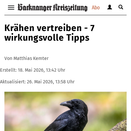
Abo
Benutzerm
Suche
Navigation
anzeigen
anzei
anzeigen
bzw.
bzw.
bzw.
Krähen vertreiben - 7
verbergen
verbe
verbergen
wirkungsvolle Tipps
Von Matthias Kemter
Erstellt:
18. Mai 2026, 13:42 Uhr
Aktualisiert:
26. Mai 2026, 13:58 Uhr