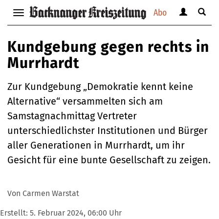
Abo
Benutzerm
Suche
Navigation
anzeigen
anzei
anzeigen
bzw.
bzw.
bzw.
Kundgebung gegen rechts in
verbergen
verbe
verbergen
Murrhardt
Zur Kundgebung „Demokratie kennt keine
Alternative“ versammelten sich am
Samstagnachmittag Vertreter
unterschiedlichster Institutionen und Bürger
aller Generationen in Murrhardt, um ihr
Gesicht für eine bunte Gesellschaft zu zeigen.
Von Carmen Warstat
Erstellt:
5. Februar 2024, 06:00 Uhr