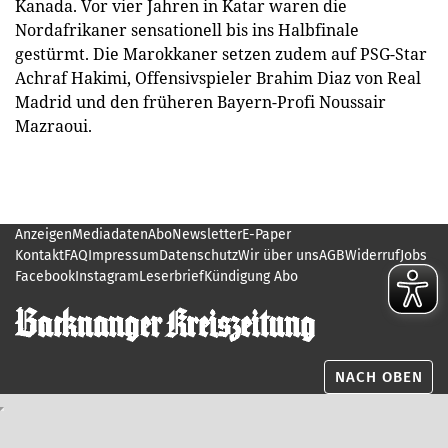
Kanada. Vor vier Jahren in Katar waren die
Nordafrikaner sensationell bis ins Halbfinale
gestürmt. Die Marokkaner setzen zudem auf PSG-Star
Achraf Hakimi, Offensivspieler Brahim Diaz von Real
Madrid und den früheren Bayern-Profi Noussair
Mazraoui.
Anzeigen
Mediadaten
Abo
Newsletter
E-Paper
Kontakt
FAQ
Impressum
Datenschutz
Wir über uns
AGB
Widerruf
Jobs
Facebook
Instagram
Leserbrief
Kündigung Abo
NACH OBEN