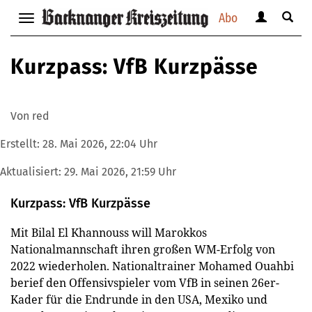
Abo
Benutzerm
Suche
Navigation
anzeigen
anzei
anzeigen
bzw.
bzw.
bzw.
Kurzpass: VfB Kurzpässe
verbergen
verbe
verbergen
Von red
Erstellt:
28. Mai 2026, 22:04 Uhr
Aktualisiert:
29. Mai 2026, 21:59 Uhr
Kurzpass: VfB Kurzpässe
Mit Bilal El Khannouss will Marokkos
Nationalmannschaft ihren großen WM-Erfolg von
2022 wiederholen. Nationaltrainer Mohamed Ouahbi
berief den Offensivspieler vom VfB in seinen 26er-
Kader für die Endrunde in den USA, Mexiko und