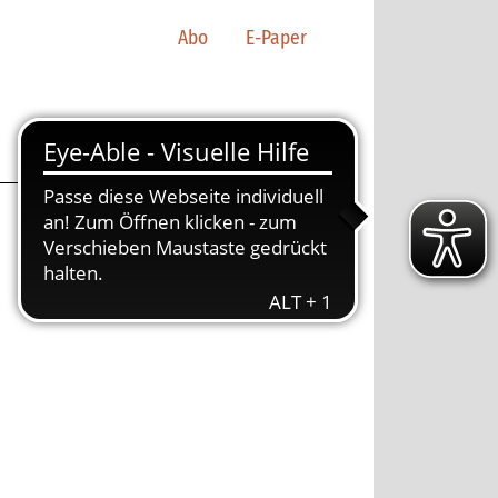
Abo
E-Paper