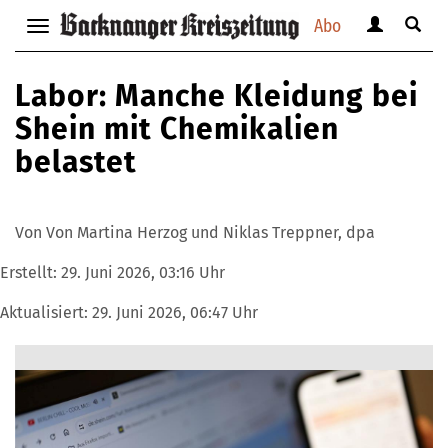
Abo
Benutzerm
Suche
Navigation
anzeigen
anzei
anzeigen
bzw.
bzw.
bzw.
Labor: Manche Kleidung bei
verbergen
verbe
verbergen
Shein mit Chemikalien
belastet
Von Von Martina Herzog und Niklas Treppner, dpa
Erstellt:
29. Juni 2026, 03:16 Uhr
Aktualisiert:
29. Juni 2026, 06:47 Uhr