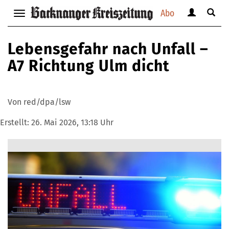
Abo
Benutzerm
Suche
Navigation
anzeigen
anzei
anzeigen
bzw.
bzw.
bzw.
Lebensgefahr nach Unfall –
verbergen
verbe
verbergen
A7 Richtung Ulm dicht
Von red/dpa/lsw
Erstellt:
26. Mai 2026, 13:18 Uhr