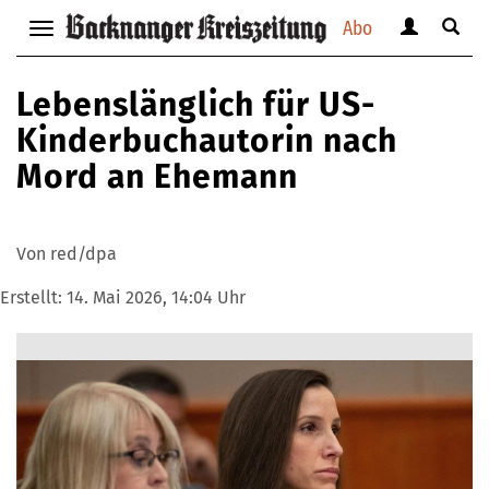
Abo
Benutzerm
Suche
Navigation
anzeigen
anzei
anzeigen
bzw.
bzw.
bzw.
Lebenslänglich für US-
verbergen
verbe
verbergen
Kinderbuchautorin nach
Mord an Ehemann
Von red/dpa
Erstellt:
14. Mai 2026, 14:04 Uhr