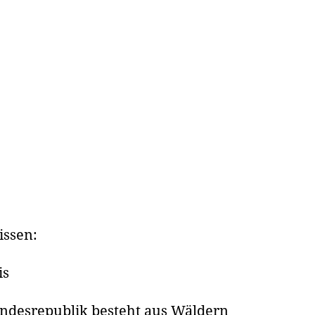
issen:
is
Bundesrepublik besteht aus Wäldern