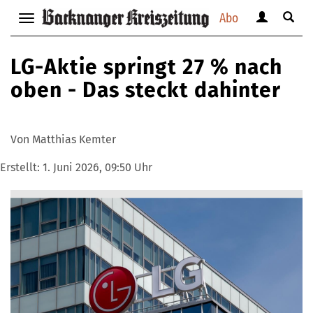
Abo
Benutzerm
Suche
Navigation
anzeigen
anzei
anzeigen
bzw.
bzw.
bzw.
LG-Aktie springt 27 % nach
verbergen
verbe
verbergen
oben - Das steckt dahinter
Von Matthias Kemter
Erstellt:
1. Juni 2026, 09:50 Uhr