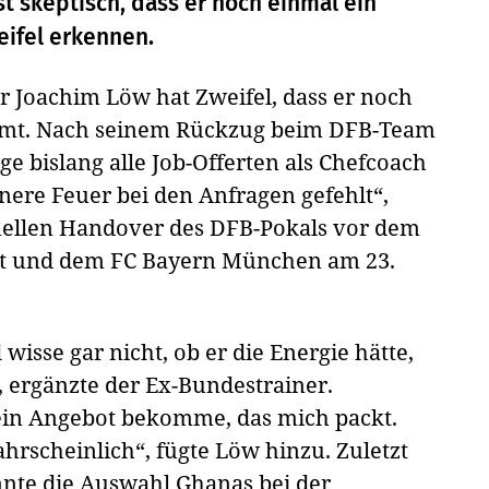
t skeptisch, dass er noch einmal ein
eifel erkennen.
er Joachim Löw hat Zweifel, dass er noch
mmt. Nach seinem Rückzug beim DFB-Team
ge bislang alle Job-Offerten als Chefcoach
nnere Feuer bei den Anfragen gefehlt“,
onellen Handover des DFB-Pokals vor dem
rt und dem FC Bayern München am 23.
 wisse gar nicht, ob er die Energie hätte,
 ergänzte der Ex-Bundestrainer.
h ein Angebot bekomme, das mich packt.
ahrscheinlich“, fügte Löw hinzu. Zuletzt
nnte die Auswahl Ghanas bei der