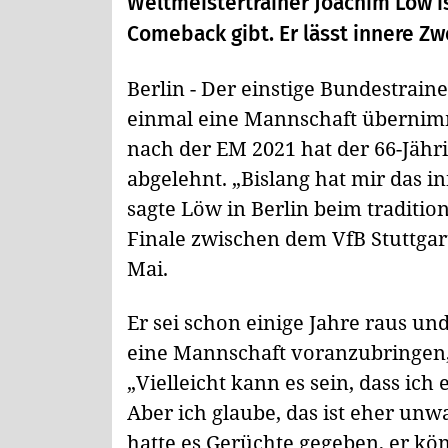
Weltmeistertrainer Joachim Löw is
Comeback gibt. Er lässt innere Zw
Berlin - Der einstige Bundestrain
einmal eine Mannschaft überni
nach der EM 2021 hat der 66-Jähri
abgelehnt. „Bislang hat mir das i
sagte Löw in Berlin beim traditi
Finale zwischen dem VfB Stuttga
Mai.
Er sei schon einige Jahre raus und
eine Mannschaft voranzubringen,
„Vielleicht kann es sein, dass ic
Aber ich glaube, das ist eher unw
hatte es Gerüchte gegeben, er kö