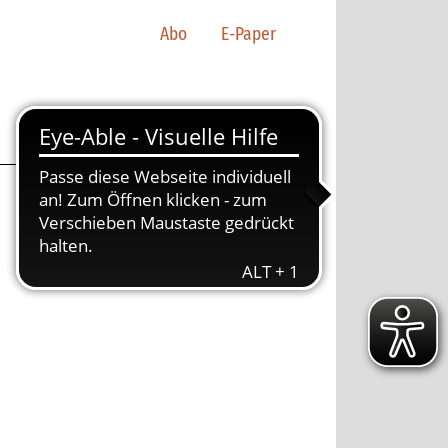
Abo
E-Paper