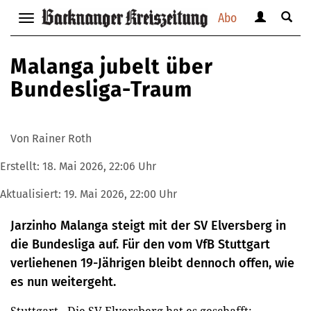
Abo
Benutzerm
Suche
Navigation
anzeigen
anzei
anzeigen
bzw.
bzw.
bzw.
Malanga jubelt über
verbergen
verbe
verbergen
Bundesliga-Traum
Von Rainer Roth
Erstellt:
18. Mai 2026, 22:06 Uhr
Aktualisiert:
19. Mai 2026, 22:00 Uhr
Jarzinho Malanga steigt mit der SV Elversberg in
die Bundesliga auf. Für den vom VfB Stuttgart
verliehenen 19-Jährigen bleibt dennoch offen, wie
es nun weitergeht.