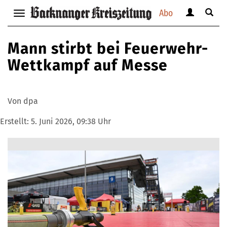
Abo
Benutzerm
Suche
Navigation
anzeigen
anzei
anzeigen
bzw.
bzw.
bzw.
Mann stirbt bei Feuerwehr-
verbergen
verbe
verbergen
Wettkampf auf Messe
Von dpa
Erstellt:
5. Juni 2026, 09:38 Uhr