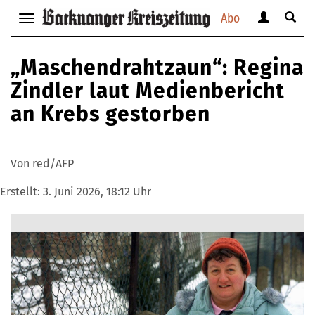
Abo
Benutzerm
Suche
Navigation
anzeigen
anzei
anzeigen
bzw.
bzw.
bzw.
„Maschendrahtzaun“: Regina
verbergen
verbe
verbergen
Zindler laut Medienbericht
an Krebs gestorben
Von red/AFP
Erstellt:
3. Juni 2026, 18:12 Uhr