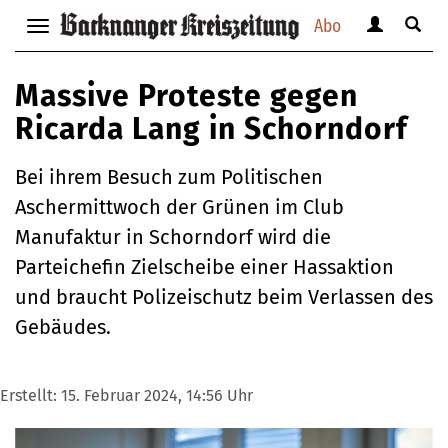
Abo
Benutzerm
Suche
Navigation
anzeigen
anzei
anzeigen
bzw.
bzw.
bzw.
Massive Proteste gegen
verbergen
verbe
verbergen
Ricarda Lang in Schorndorf
Bei ihrem Besuch zum Politischen
Aschermittwoch der Grünen im Club
Manufaktur in Schorndorf wird die
Parteichefin Zielscheibe einer Hassaktion
und braucht Polizeischutz beim Verlassen des
Gebäudes.
Erstellt:
15. Februar 2024, 14:56 Uhr