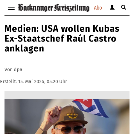
Abo
Benutzerm
Suche
Navigation
anzeigen
anzei
anzeigen
bzw.
bzw.
bzw.
Medien: USA wollen Kubas
verbergen
verbe
verbergen
Ex-Staatschef Raúl Castro
anklagen
Von dpa
Erstellt:
15. Mai 2026, 05:20 Uhr