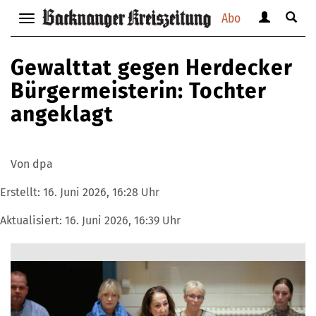
Abo
Benutzerm
Suche
Navigation
anzeigen
anzei
anzeigen
bzw.
bzw.
bzw.
Gewalttat gegen Herdecker
verbergen
verbe
verbergen
Bürgermeisterin: Tochter
angeklagt
Von dpa
Erstellt:
16. Juni 2026, 16:28 Uhr
Aktualisiert:
16. Juni 2026, 16:39 Uhr