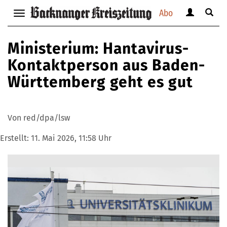
Abo
Benutzerm
Suche
Navigation
anzeigen
anzei
anzeigen
bzw.
bzw.
bzw.
Ministerium: Hantavirus-
verbergen
verbe
verbergen
Kontaktperson aus Baden-
Württemberg geht es gut
Von red/dpa/lsw
Erstellt:
11. Mai 2026, 11:58 Uhr