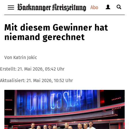
Abo
Benutzerm
Suche
Navigation
anzeigen
anzei
anzeigen
bzw.
bzw.
bzw.
Mit diesem Gewinner hat
verbergen
verbe
verbergen
niemand gerechnet
Von Katrin Jokic
Erstellt:
21. Mai 2026, 05:42 Uhr
Aktualisiert:
21. Mai 2026, 10:52 Uhr