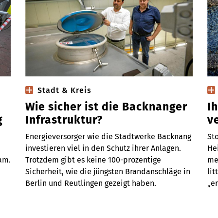
Stadt & Kreis
Wie sicher ist die Backnanger
I
g
Infrastruktur?
v
Energieversorger wie die Stadtwerke Backnang
St
investieren viel in den Schutz ihrer Anlagen.
Hei
am.
Trotzdem gibt es keine 100-prozentige
me
Sicherheit, wie die jüngsten Brandanschläge in
lit
Berlin und Reutlingen gezeigt haben.
„er