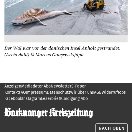
Der Wal war vor der dänischen Insel Anholt gestrandet.
(Archivbild)
© Marcus Golejewski/dpa
Anzeigen
Mediadaten
Abo
Newsletter
E-Paper
Kontakt
FAQ
Impressum
Datenschutz
Wir über uns
AGB
Widerruf
Jobs
Facebook
Instagram
Leserbrief
Kündigung Abo
NACH OBEN