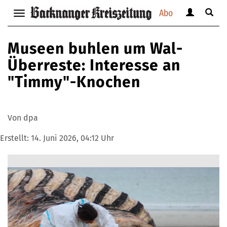
Abo
Benutzerm
Suche
Navigation
anzeigen
anzei
anzeigen
bzw.
bzw.
bzw.
Museen buhlen um Wal-
verbergen
verbe
verbergen
Überreste: Interesse an
"Timmy"-Knochen
Von dpa
Erstellt:
14. Juni 2026, 04:12 Uhr