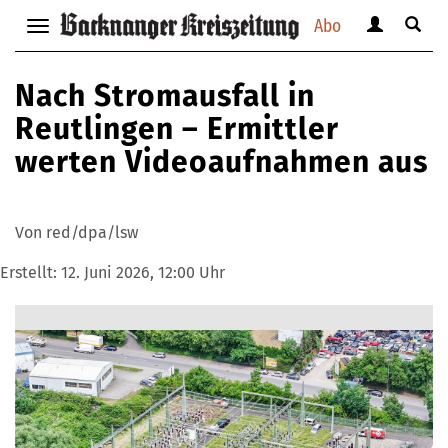
Abo
Benutzerm
Suche
Navigation
anzeigen
anzei
anzeigen
bzw.
bzw.
bzw.
Nach Stromausfall in
verbergen
verbe
verbergen
Reutlingen – Ermittler
werten Videoaufnahmen aus
Von red/dpa/lsw
Erstellt:
12. Juni 2026, 12:00 Uhr