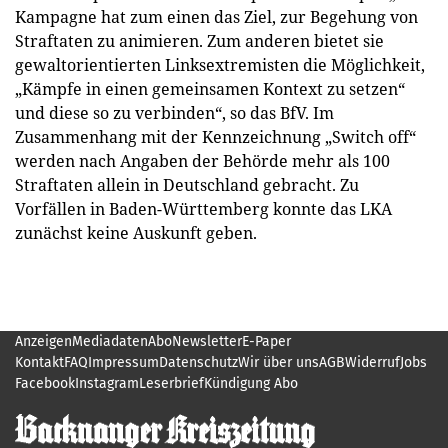
Kampagne hat zum einen das Ziel, zur Begehung von
Straftaten zu animieren. Zum anderen bietet sie
gewaltorientierten Linksextremisten die Möglichkeit,
„Kämpfe in einen gemeinsamen Kontext zu setzen“
und diese so zu verbinden“, so das BfV. Im
Zusammenhang mit der Kennzeichnung „Switch off“
werden nach Angaben der Behörde mehr als 100
Straftaten allein in Deutschland gebracht. Zu
Vorfällen in Baden-Württemberg konnte das LKA
zunächst keine Auskunft geben.
Anzeigen
Mediadaten
Abo
Newsletter
E-Paper
Kontakt
FAQ
Impressum
Datenschutz
Wir über uns
AGB
Widerruf
Jobs
Facebook
Instagram
Leserbrief
Kündigung Abo