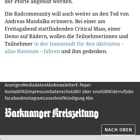
der Pforte abgeholt werden.
Die Radcommunity will auch weiter an den Tod von
Andreas Mandalka erinnern. Bei einer am
Freitagabend stattfindenden Critical Mass, einer
Demo auf Rädern, wollen die Teilnehmerinnen und
Teilnehmer
in der Innenstadt für den Aktivisten –
alias Natenom – fahren
und ihm gedenken.
Anzeigen
Mediadaten
Abo
Newsletter
E-Paper
Kontakt
FAQ
Impressum
Datenschutz
Wir über uns
AGB
Widerruf
Jobs
Facebook
Instagram
Leserbrief
Kündigung Abo
NACH OBEN