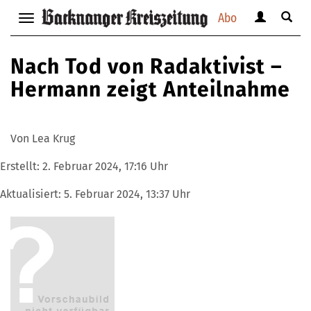
Abo
Benutzerm
Suche
Navigation
anzeigen
anzei
anzeigen
bzw.
bzw.
bzw.
Nach Tod von Radaktivist –
verbergen
verbe
verbergen
Hermann zeigt Anteilnahme
Von Lea Krug
Erstellt:
2. Februar 2024, 17:16 Uhr
Aktualisiert:
5. Februar 2024, 13:37 Uhr