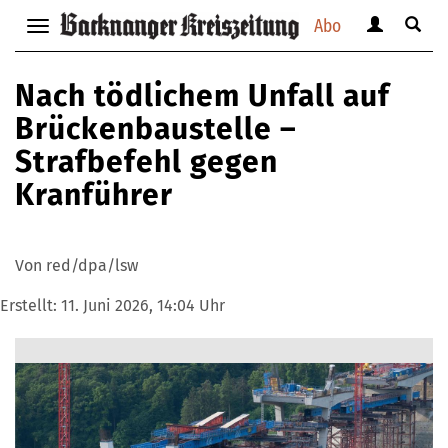
Abo
Benutzerm
Suche
Navigation
anzeigen
anzei
anzeigen
bzw.
bzw.
bzw.
Nach tödlichem Unfall auf
verbergen
verbe
verbergen
Brückenbaustelle –
Strafbefehl gegen
Kranführer
Von red/dpa/lsw
Erstellt:
11. Juni 2026, 14:04 Uhr