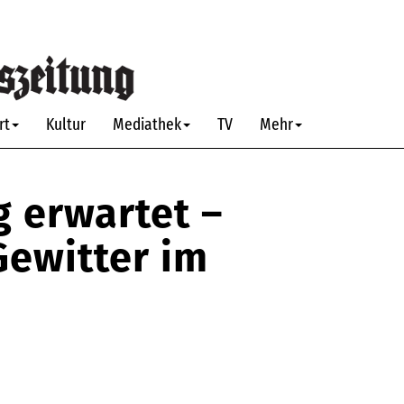
rt
Kultur
Mediathek
TV
Mehr
g erwartet –
Gewitter im