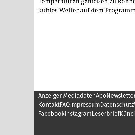
Temperaturen genießen zu können
kühles Wetter auf dem Programm
Anzeigen
Mediadaten
Abo
Newslette
Kontakt
FAQ
Impressum
Datenschutz
Facebook
Instagram
Leserbrief
Künd