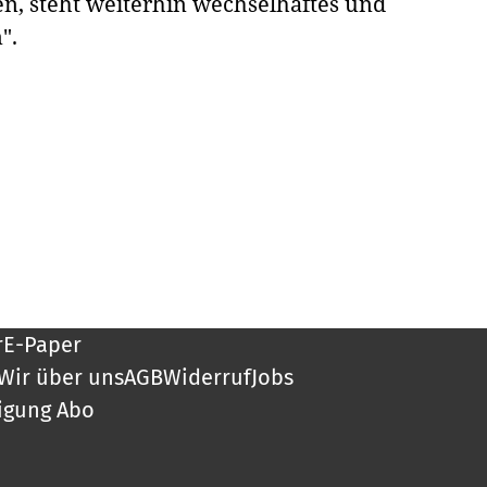
, steht weiterhin wechselhaftes und
".
r
E-Paper
Wir über uns
AGB
Widerruf
Jobs
igung Abo