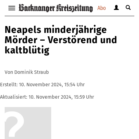
Abo
Benutzerm
Suche
Navigation
anzeigen
anzei
anzeigen
bzw.
bzw.
bzw.
Neapels minderjährige
verbergen
verbe
verbergen
Mörder – Verstörend und
kaltblütig
Von Dominik Straub
Erstellt:
10. November 2024, 15:54 Uhr
Aktualisiert:
10. November 2024, 15:59 Uhr