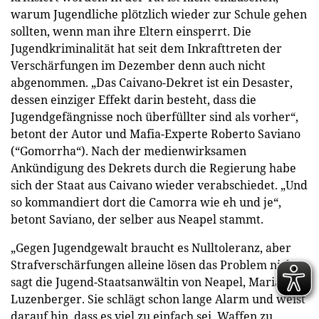
warum Jugendliche plötzlich wieder zur Schule gehen
sollten, wenn man ihre Eltern einsperrt. Die
Jugendkriminalität hat seit dem Inkrafttreten der
Verschärfungen im Dezember denn auch nicht
abgenommen. „Das Caivano-Dekret ist ein Desaster,
dessen einziger Effekt darin besteht, dass die
Jugendgefängnisse noch überfüllter sind als vorher“,
betont der Autor und Mafia-Experte Roberto Saviano
(“Gomorrha“). Nach der medienwirksamen
Ankündigung des Dekrets durch die Regierung habe
sich der Staat aus Caivano wieder verabschiedet. „Und
so kommandiert dort die Camorra wie eh und je“,
betont Saviano, der selber aus Neapel stammt.
„Gegen Jugendgewalt braucht es Nulltoleranz, aber
Strafverschärfungen alleine lösen das Problem nicht“,
sagt die Jugend-Staatsanwältin von Neapel, Maria de
Luzenberger. Sie schlägt schon lange Alarm und weist
darauf hin, dass es viel zu einfach sei, Waffen zu