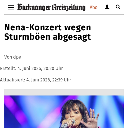
Abo
Benutzerm
Suche
Navigation
anzeigen
anzei
anzeigen
bzw.
bzw.
bzw.
Nena-Konzert wegen
verbergen
verbe
verbergen
Sturmböen abgesagt
Von dpa
Erstellt:
4. Juni 2026, 20:20 Uhr
Aktualisiert:
4. Juni 2026, 22:39 Uhr