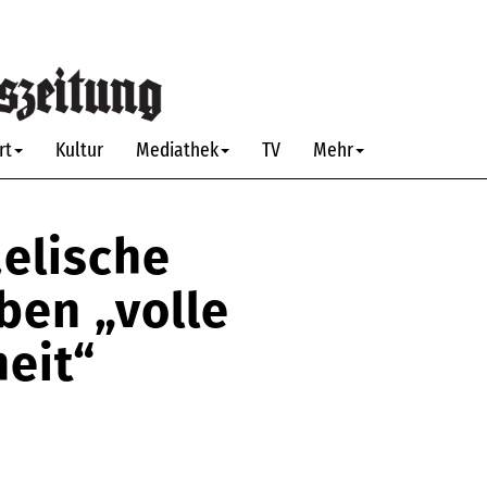
rt
Kultur
Mediathek
TV
Mehr
aelische
ben „volle
eit“