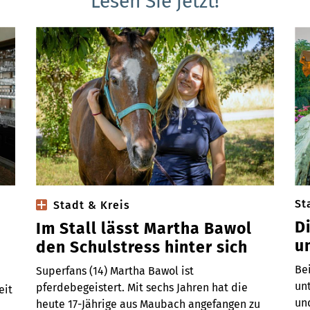
Lesen Sie jetzt!
St
Stadt & Kreis
D
Im Stall lässt Martha Bawol
u
den Schulstress hinter sich
Be
Superfans (14) Martha Bawol ist
un
pferdebegeistert. Mit sechs Jahren hat die
eit
un
heute 17-Jährige aus Maubach angefangen zu