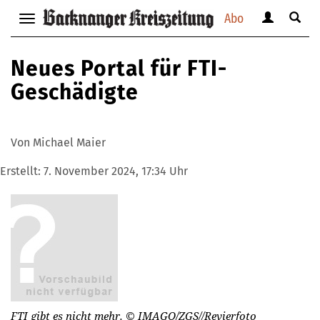
Abo
Benutzerm
Suche
Navigation
anzeigen
anzei
anzeigen
bzw.
bzw.
bzw.
Neues Portal für FTI-
verbergen
verbe
verbergen
Geschädigte
Von Michael Maier
Erstellt:
7. November 2024, 17:34 Uhr
FTI gibt es nicht mehr.
© IMAGO/ZGS//Revierfoto