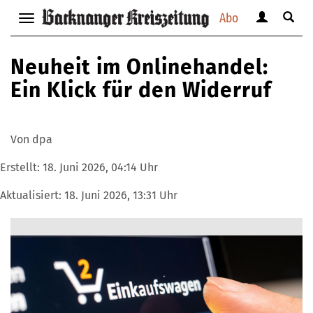
Abo
Benutzerm
Suche
Navigation
anzeigen
anzei
anzeigen
bzw.
bzw.
bzw.
Neuheit im Onlinehandel:
verbergen
verbe
verbergen
Ein Klick für den Widerruf
Von dpa
Erstellt:
18. Juni 2026, 04:14 Uhr
Aktualisiert:
18. Juni 2026, 13:31 Uhr