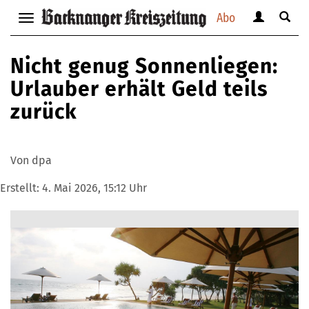
Abo
Benutzerm
Suche
Navigation
anzeigen
anzei
anzeigen
bzw.
bzw.
bzw.
Nicht genug Sonnenliegen:
verbergen
verbe
verbergen
Urlauber erhält Geld teils
zurück
Von dpa
Erstellt:
4. Mai 2026, 15:12 Uhr