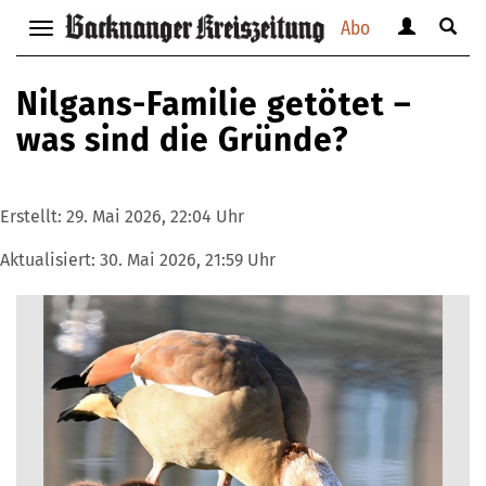
Abo
Benutzerm
Suche
Navigation
anzeigen
anzei
anzeigen
bzw.
bzw.
bzw.
Nilgans-Familie getötet –
verbergen
verbe
verbergen
was sind die Gründe?
Erstellt:
29. Mai 2026, 22:04 Uhr
Aktualisiert:
30. Mai 2026, 21:59 Uhr