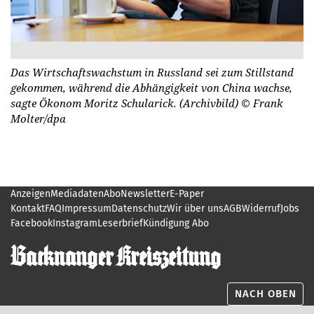
Das Wirtschaftswachstum in Russland sei zum Stillstand
gekommen, während die Abhängigkeit von China wachse,
sagte Ökonom Moritz Schularick. (Archivbild)
© Frank
Molter/dpa
Anzeigen
Mediadaten
Abo
Newsletter
E-Paper
Kontakt
FAQ
Impressum
Datenschutz
Wir über uns
AGB
Widerruf
Jobs
Facebook
Instagram
Leserbrief
Kündigung Abo
NACH OBEN