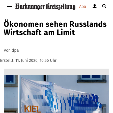
Abo
Benutzerm
Suche
Navigation
anzeigen
anzei
anzeigen
bzw.
bzw.
bzw.
Ökonomen sehen Russlands
verbergen
verbe
verbergen
Wirtschaft am Limit
Von dpa
Erstellt:
11. Juni 2026, 10:56 Uhr