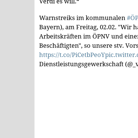
Verdi es will.“
Warnstreiks im kommunalen
#Ö
Bayern), am Freitag, 02.02. "Wir
Arbeitskräften im ÖPNV und eine
Beschäftigten", so unsere stv. Vor
https://t.co/PiCetbPeoY
pic.twitte
Dienstleistungsgewerkschaft (@_