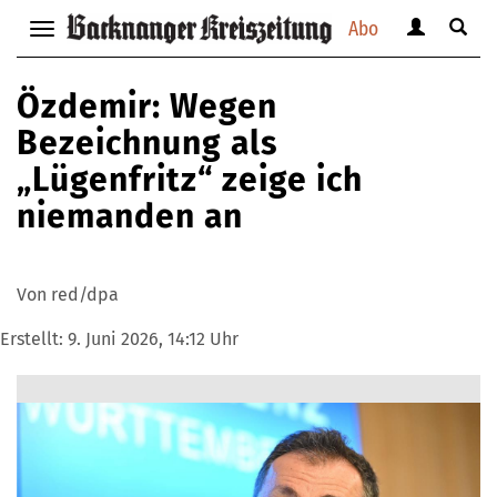
Abo
Benutzerm
Suche
Navigation
anzeigen
anzei
anzeigen
bzw.
bzw.
bzw.
Özdemir: Wegen
verbergen
verbe
verbergen
Bezeichnung als
„Lügenfritz“ zeige ich
niemanden an
Von red/dpa
Erstellt:
9. Juni 2026, 14:12 Uhr