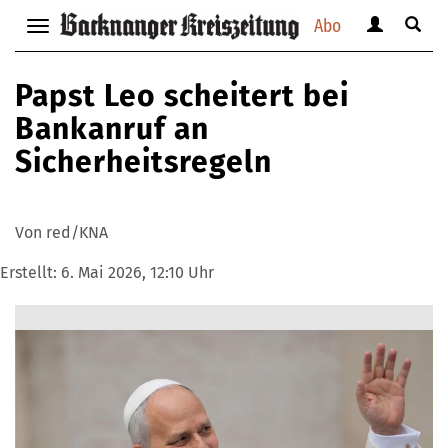
Abo
Benutzerm
Suche
Navigation
anzeigen
anzei
anzeigen
bzw.
bzw.
bzw.
Papst Leo scheitert bei
verbergen
verbe
verbergen
Bankanruf an
Sicherheitsregeln
Von red/KNA
Erstellt:
6. Mai 2026, 12:10 Uhr