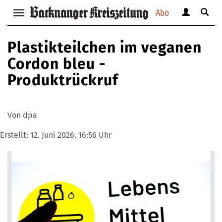
Abo
Benutzerm
Suche
Navigation
anzeigen
anzei
anzeigen
bzw.
bzw.
bzw.
Plastikteilchen im veganen
verbergen
verbe
verbergen
Cordon bleu -
Produktrückruf
Von dpa
Erstellt:
12. Juni 2026, 16:56 Uhr