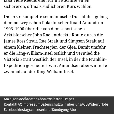
lässt viele Reedereien für ihre Schiffe einen
sichereren, oftmals südlicheren Kurs wählen.
Die erste komplette seemännische Durchfahrt gelang
dem norwegischen Polarforscher Roald Amundsen
1903–1906 über die von dem schottischen
Arktisforscher John Rae entdeckte Route durch die
James Ross Strait, Rae Strait und Simpson Strait auf
einem kleinen Frachtsegler, der Gjøa. Damit umfuhr
er die King-William-Insel östlich und vermied die
Victoria Strait westlich der Insel, in der die Franklin-
Expedition gescheitert war. Amundsen überwinterte
zweimal auf der King-William-Insel.
Anzeigen
Mediadaten
Abo
Newsletter
E-Paper
Kontakt
FAQ
Impressum
Datenschutz
Wir über uns
AGB
Widerruf
Jobs
Facebook
Instagram
Leserbrief
Kündigung Abo