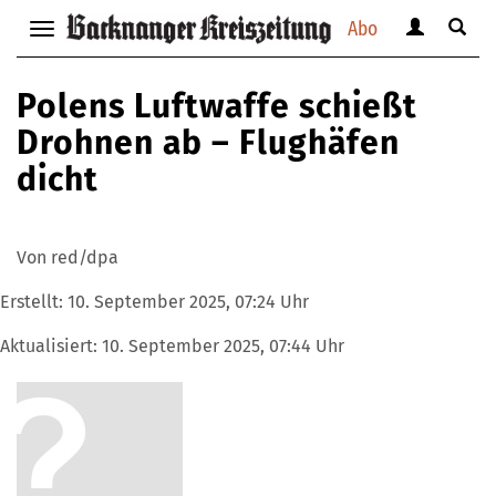
Abo
Benutzerm
Suche
Navigation
anzeigen
anzei
anzeigen
bzw.
bzw.
bzw.
Polens Luftwaffe schießt
verbergen
verbe
verbergen
Drohnen ab – Flughäfen
dicht
Von red/dpa
Erstellt:
10. September 2025, 07:24 Uhr
Aktualisiert:
10. September 2025, 07:44 Uhr