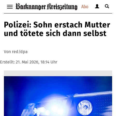
Abo
Benutzerm
Suche
Navigation
anzeigen
anzei
anzeigen
bzw.
bzw.
bzw.
Polizei: Sohn erstach Mutter
verbergen
verbe
verbergen
und tötete sich dann selbst
Von red/dpa
Erstellt:
21. Mai 2026, 18:14 Uhr