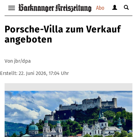
Abo
Benutzerm
Suche
Navigation
anzeigen
anzei
anzeigen
bzw.
bzw.
bzw.
Porsche-Villa zum Verkauf
verbergen
verbe
verbergen
angeboten
Von jbr/dpa
Erstellt:
22. Juni 2026, 17:04 Uhr