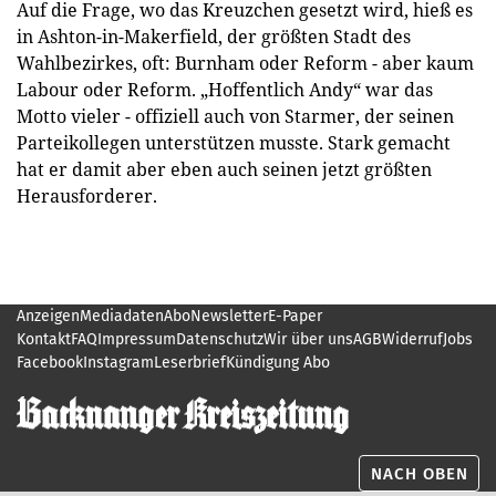
Auf die Frage, wo das Kreuzchen gesetzt wird, hieß es
in Ashton-in-Makerfield, der größten Stadt des
Wahlbezirkes, oft: Burnham oder Reform - aber kaum
Labour oder Reform. „Hoffentlich Andy“ war das
Motto vieler - offiziell auch von Starmer, der seinen
Parteikollegen unterstützen musste. Stark gemacht
hat er damit aber eben auch seinen jetzt größten
Herausforderer.
Anzeigen
Mediadaten
Abo
Newsletter
E-Paper
Kontakt
FAQ
Impressum
Datenschutz
Wir über uns
AGB
Widerruf
Jobs
Facebook
Instagram
Leserbrief
Kündigung Abo
NACH OBEN