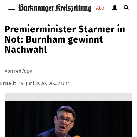
Abo
Benutzerm
Suche
Navigation
anzeigen
anzei
anzeigen
bzw.
bzw.
bzw.
Premierminister Starmer in
verbergen
verbe
verbergen
Not: Burnham gewinnt
Nachwahl
Von red/dpa
Erstellt:
19. Juni 2026, 06:32 Uhr