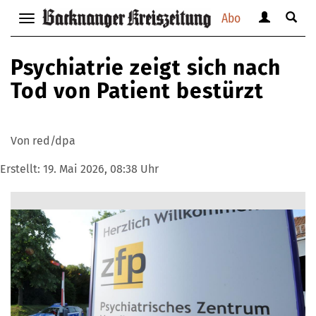
Abo
Benutzerm
Suche
Navigation
anzeigen
anzei
anzeigen
bzw.
bzw.
bzw.
Psychiatrie zeigt sich nach
verbergen
verbe
verbergen
Tod von Patient bestürzt
Von red/dpa
Erstellt:
19. Mai 2026, 08:38 Uhr