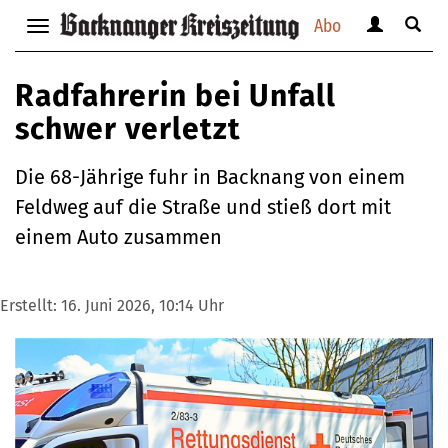
Abo
Benutzerm
Suche
Navigation
anzeigen
anzei
anzeigen
bzw.
bzw.
bzw.
Radfahrerin bei Unfall
verbergen
verbe
verbergen
schwer verletzt
Die 68-Jährige fuhr in Backnang von einem
Feldweg auf die Straße und stieß dort mit
einem Auto zusammen
Erstellt:
16. Juni 2026, 10:14 Uhr