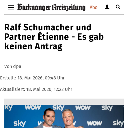
Abo
Benutzerm
Suche
Navigation
anzeigen
anzei
anzeigen
bzw.
bzw.
bzw.
Ralf Schumacher und
verbergen
verbe
verbergen
Partner Étienne - Es gab
keinen Antrag
Von dpa
Erstellt:
18. Mai 2026, 09:48 Uhr
Aktualisiert:
18. Mai 2026, 12:22 Uhr