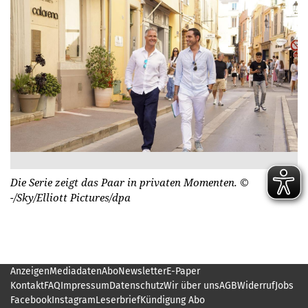
Die Serie zeigt das Paar in privaten Momenten.
©
-/Sky/Elliott Pictures/dpa
Anzeigen
Mediadaten
Abo
Newsletter
E-Paper
Kontakt
FAQ
Impressum
Datenschutz
Wir über uns
AGB
Widerruf
Jobs
Facebook
Instagram
Leserbrief
Kündigung Abo