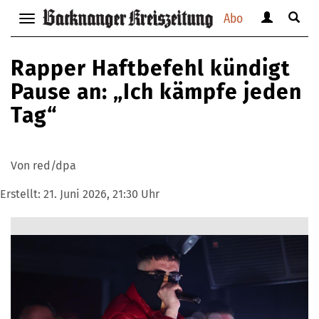
Abo
Benutzerm
Suche
Navigation
anzeigen
anzei
anzeigen
bzw.
bzw.
bzw.
Rapper Haftbefehl kündigt
verbergen
verbe
verbergen
Pause an: „Ich kämpfe jeden
Tag“
Von red/dpa
Erstellt:
21. Juni 2026, 21:30 Uhr