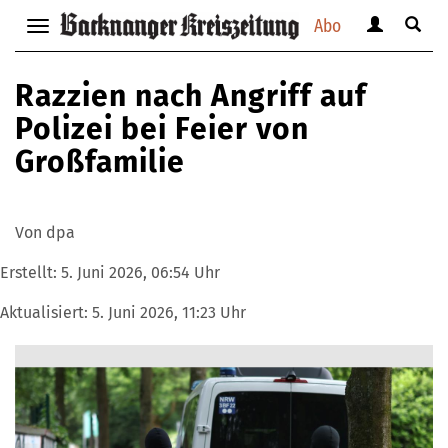
Abo
Benutzerm
Suche
Navigation
anzeigen
anzei
anzeigen
bzw.
bzw.
bzw.
Razzien nach Angriff auf
verbergen
verbe
verbergen
Polizei bei Feier von
Großfamilie
Von dpa
Erstellt:
5. Juni 2026, 06:54 Uhr
Aktualisiert:
5. Juni 2026, 11:23 Uhr