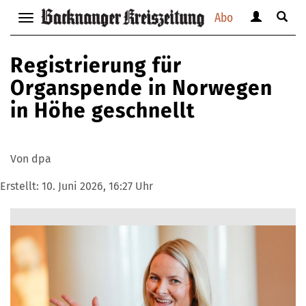
Abo
Benutzerm
Suche
Navigation
anzeigen
anzei
anzeigen
bzw.
bzw.
bzw.
Registrierung für
verbergen
verbe
verbergen
Organspende in Norwegen
in Höhe geschnellt
Von dpa
Erstellt:
10. Juni 2026, 16:27 Uhr