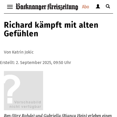
Abo
Benutzerm
Suche
Navigation
anzeigen
anzei
anzeigen
bzw.
bzw.
bzw.
Richard kämpft mit alten
verbergen
verbe
verbergen
Gefühlen
Von Katrin Jokic
Erstellt:
2. September 2025, 09:50 Uhr
Ben (Jörg Rohde) und Gabriella (Bianca Hein) erleben einen