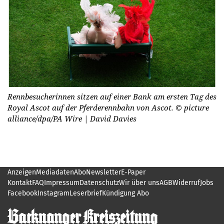
Rennbesucherinnen sitzen auf einer Bank am ersten Tag des
Royal Ascot auf der Pferderennbahn von Ascot.
© picture
alliance/dpa/PA Wire | David Davies
Anzeigen
Mediadaten
Abo
Newsletter
E-Paper
Kontakt
FAQ
Impressum
Datenschutz
Wir über uns
AGB
Widerruf
Jobs
Facebook
Instagram
Leserbrief
Kündigung Abo