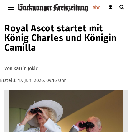
Abo
Benutzerm
Suche
Navigation
anzeigen
anzei
anzeigen
bzw.
bzw.
bzw.
Royal Ascot startet mit
verbergen
verbe
verbergen
König Charles und Königin
Camilla
Von Katrin Jokic
Erstellt:
17. Juni 2026, 09:16 Uhr